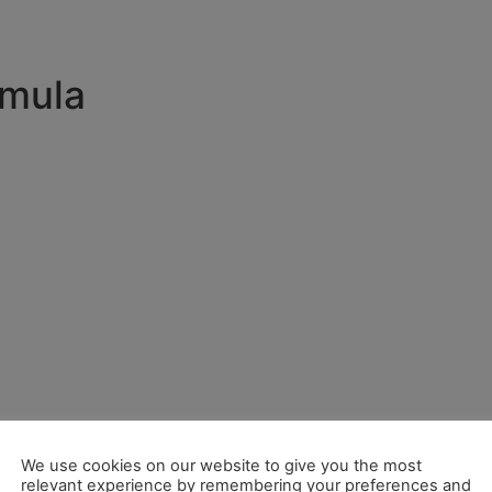
amula
We use cookies on our website to give you the most
relevant experience by remembering your preferences and