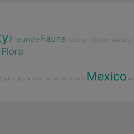
ty
Fauna
Freunde
Hurrican
4000er
Ducato
Flora
Mexico
Guatemala
Louisiana
Deutschland
Mariland
Gr