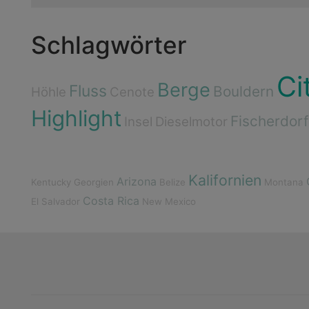
Schlagwörter
Ci
Berge
Fluss
Bouldern
Höhle
Cenote
Highlight
Fischerdorf
Insel
Dieselmotor
Kalifornien
Arizona
Kentucky
Georgien
Belize
Montana
Costa Rica
El Salvador
New Mexico