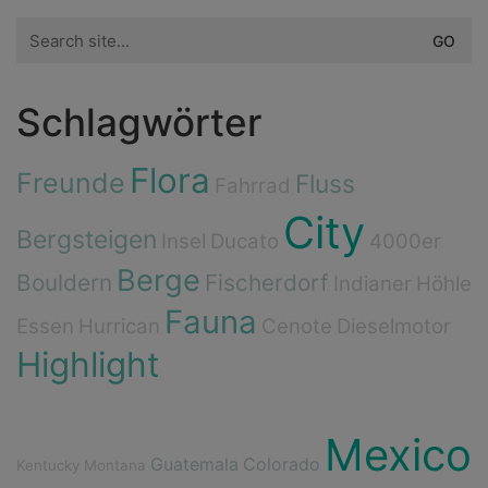
Search
for:
Schlagwörter
Flora
Freunde
Fluss
Fahrrad
City
Bergsteigen
Insel
Ducato
4000er
Berge
Bouldern
Fischerdorf
Indianer
Höhle
Fauna
Essen
Hurrican
Cenote
Dieselmotor
Highlight
Mexico
Guatemala
Colorado
Kentucky
Montana