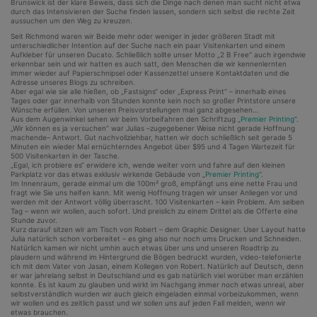
Brunswick ist der klare Beweis, dass sich die Dinge nach denen man sucht nicht etwa
durch das Intensivieren der Suche finden lassen, sondern sich selbst die rechte Zeit
aussuchen um den Weg zu kreuzen.
Seit Richmond waren wir Beide mehr oder weniger in jeder größeren Stadt mit
unterschiedlicher Intention auf der Suche nach ein paar Visitenkarten und einem
Aufkleber für unseren Ducato. Schließlich sollte unser Motto „2 B Free“ auch irgendwie
erkennbar sein und wir hatten es auch satt, den Menschen die wir kennenlernten
immer wieder auf Papierschnipsel oder Kassenzettel unsere Kontaktdaten und die
Adresse unseres Blogs zu schreiben.
Aber egal wie sie alle hießen, ob „Fastsigns“ oder „Express Print“ – innerhalb eines
Tages oder gar innerhalb von Stunden konnte kein noch so großer Printstore unsere
Wünsche erfüllen. Von unseren Preisvorstellungen mal ganz abgesehen…
Aus dem Augenwinkel sehen wir beim Vorbeifahren den Schriftzug „
Premier Printing
“.
„Wir können es ja versuchen“ war Julias –zugegebener Weise nicht gerade Hoffnung
machende– Antwort. Gut nachvollziehbar, hatten wir doch schließlich seit gerade 5
Minuten ein wieder Mal ernüchterndes Angebot über $95 und 4 Tagen Wartezeit für
500 Visitenkarten in der Tasche.
„Egal, ich probiere es“ erwidere ich, wende weiter vorn und fahre auf den kleinen
Parkplatz vor das etwas exklusiv wirkende Gebäude von „
Premier Printing
“.
Im Innenraum, gerade einmal um die 100m² groß, empfängt uns eine nette Frau und
fragt wie Sie uns helfen kann. Mit wenig Hoffnung tragen wir unser Anliegen vor und
werden mit der Antwort völlig überrascht. 100 Visitenkarten – kein Problem. Am selben
Tag – wenn wir wollen, auch sofort. Und preislich zu einem Drittel als die Offerte eine
Stunde zuvor.
Kurz darauf sitzen wir am Tisch von Robert – dem Graphic Designer. User Layout hatte
Julia natürlich schon vorbereitet – es ging also nur noch ums Drucken und Schneiden.
Natürlich kamen wir nicht umhin auch etwas über uns und unseren Roadtrip zu
plaudern und während im Hintergrund die Bögen bedruckt wurden, video-telefonierte
ich mit dem Vater von Jasan, einem Kollegen von Robert. Natürlich auf Deutsch, denn
er war jahrelang selbst in Deutschland und es gab natürlich viel worüber man erzählen
konnte. Es ist kaum zu glauben und wirkt im Nachgang immer noch etwas unreal, aber
selbstverständlich wurden wir auch gleich eingeladen einmal vorbeizukommen, wenn
wir wollen und es zeitlich passt und wir sollen uns auf jeden Fall melden, wenn wir
etwas brauchen.