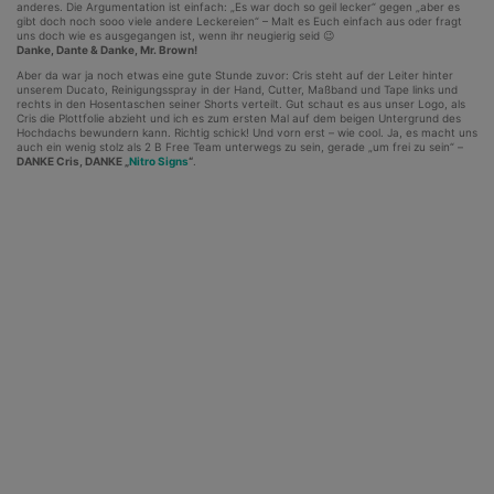
anderes. Die Argumentation ist einfach: „Es war doch so geil lecker“ gegen „aber es
gibt doch noch sooo viele andere Leckereien“ – Malt es Euch einfach aus oder fragt
uns doch wie es ausgegangen ist, wenn ihr neugierig seid 😉
Danke, Dante & Danke, Mr. Brown!
Aber da war ja noch etwas eine gute Stunde zuvor: Cris steht auf der Leiter hinter
unserem Ducato, Reinigungsspray in der Hand, Cutter, Maßband und Tape links und
rechts in den Hosentaschen seiner Shorts verteilt. Gut schaut es aus unser Logo, als
Cris die Plottfolie abzieht und ich es zum ersten Mal auf dem beigen Untergrund des
Hochdachs bewundern kann. Richtig schick! Und vorn erst – wie cool. Ja, es macht uns
auch ein wenig stolz als 2 B Free Team unterwegs zu sein, gerade „um frei zu sein“ –
DANKE Cris, DANKE „
Nitro Signs
“
.