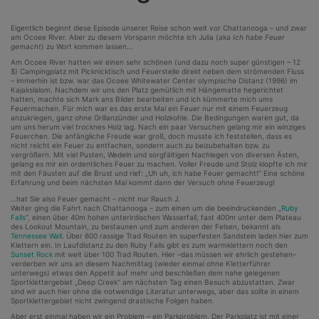
Eigentlich beginnt diese Episode unserer Reise schon weit vor Chattanooga – und zwar
am Ocoee River. Aber zu diesem Vorspann möchte ich Julia (aka
Ich habe Feuer
gemacht
) zu Wort kommen lassen…
Am Ocoee River hatten wir einen sehr schönen (und dazu noch super günstigen – 12
$) Campingplatz mit Picknicktisch und Feuerstelle direkt neben dem strömenden Fluss
– immerhin ist bzw. war das Ocoee Whitewater Center olympische Distanz (1996) im
Kajakslalom. Nachdem wir uns den Platz gemütlich mit Hängematte hegerichtet
hatten, machte sich Mark ans Bilder bearbeiten und ich kümmerte mich ums
Feuermachen. Für mich war es das erste Mal ein Feuer nur mit einem Feuerzeug
anzukriegen, ganz ohne Grillanzünder und Holzkohle. Die Bedingungen waren gut, da
um uns herum viel trocknes Holz lag. Nach ein paar Versuchen gelang mir ein winziges
Feuerchen. Die anfängliche Freude war groß, doch musste ich feststellen, dass es
nicht reicht ein Feuer zu entfachen, sondern auch zu beizubehalten bzw. zu
vergrößern. Mit viel Pusten, Wedeln und sorgfältigen Nachlegen von diversen Ästen,
gelang es mir ein ordentliches Feuer zu machen. Voller Freude und Stolz klopfte ich mir
mit den Fäusten auf die Brust und rief: „Uh uh, ich habe Feuer gemacht!“ Eine schöne
Erfahrung und beim nächsten Mal kommt dann der Versuch ohne Feuerzeug!
…hat Sie also Feuer gemacht – nicht nur Rauch J.
Weiter ging die Fahrt nach Chattanooga – zum einen um die beeindruckenden „
Ruby
Falls
“, einen über 40m hohen unterirdischen Wasserfall, fast 400m unter dem Plateau
des Lookout Mountain, zu bestaunen und zum anderen der Felsen, bekannt als
Tennessee Wall
. Über 600 rassige Trad Routen im superfesten Sandstein laden hier zum
Klettern ein. In Laufdistanz zu den Ruby Falls gibt es zum warmklettern noch den
Sunset Rock
mit weit über 100 Trad Routen. Hier –das müssen wir ehrlich gestehen–
verderben wir uns an diesem Nachmittag (wieder einmal ohne Kletterführer
unterwegs) etwas den Appetit auf mehr und beschließen dem nahe gelegenen
Sportklettergebiet „Deep Creek“ am nächsten Tag einen Besuch abzustatten. Zwar
sind wir auch hier ohne die notwendige Literatur unterwegs, aber das sollte in einem
Sportklettergebiet nicht zwingend drastische Folgen haben.
Aber erst einmal haben wir ein Problem – ein Parkproblem. Der Parkplatz ist mit einer