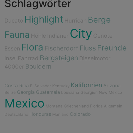
Schlagwörter
Highlight
Berge
Ducato
Hurrican
City
Fauna
Höhle
Indianer
Cenote
Flora
Freunde
Fluss
Fischerdorf
Essen
Bergsteigen
Insel
Fahrrad
Dieselmotor
Bouldern
4000er
Kalifornien
Costa Rica
Arizona
El Salvador
Kentucky
Georgia
Guatemala
Belize
Louisiana
Georgien
New Mexico
Mexico
Montana
Griechenland
Florida
Allgemein
Honduras
Colorado
Deutschland
Mariland