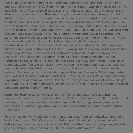
Schranke verschlossen und diese mit einem Zahlenschloss. Mist! Den Code, soviel
steht auf einer kleinen Tafel, finden wir im Internet. Haha – wohl dem der Netz hat. Wir
jedenfalls nicht. Aber so leicht geben wir uns nicht geschlagen. Zurück zu den ersten
Häusern sprechen wir einen Bewohner an, der gerade vor seinem Haus steht. Wir
stellen uns kurz vor und schildern unser Anliegen. Frank ist sofort superfreundlich und
hilfsbereit, holt sein iPad und ein paar Minuten später haben wir den Code: 0408 – so
einfach kann das Leben sein. …denken wir… Zurück am Schloss, 0408 und: nix… es will
einfach nicht aufgehen. 0804, auch nicht. 8040, 4080 und und und – nix. Aus Mist wird
Scheiße! Wieder zurück zu Frank – dort können wir unseren Ducato abstellen und
laufen die halbe Meile bis zum Parkplatz, von dort weiter zum Felsen. Mountain Project
gibt hier nicht viele Details her. Fast Alles hängt drastisch über oder ist gar reine
Dachkletterei. Jörg E. – Du würdest Dich hier wie im Paradies fühlen. Wir hingegen
klettern uns in zwei Routen die Arme fest. Etwas gefrustet packen wir zusammen und
ziehen von Dannen. Etwas weiter flussabwärts gibt es dann aber noch weitere
Sektoren – hier wird auch geklettert. Auch hier freundliche Menschen, die uns
natürlich ihre Kletterführer reichen um uns an der Wand zu orientieren – Tipps gibt’s
gratis dazu. Der Tag wendet sich und wir werden mit wunderschönen, aber technisch
anspruchsvollen Sandsteinrouten entschädigt. Randnotiz: Natürlich haben wir die
anderen Kletterer gefragt, wo sie denn geparkt haben. Fragende Blicke begegneten
uns – selbstverständlich auf dem Parkplatz – Code 0408. Hä??? Wir schauen einander
ungläubig an und erzählen unsere Geschichte… Ach ja, das Schloss ist etwas „tricky“
sagt man uns – nachdem der Code eingestellt ist muss man es erst zusammendrücken
und dann lässt es sich entriegeln.
Zurück bei Frank erzählen wir natürlich die Pointe und gestehen ein, einfach zu
ungeschickt gewesen zu sein ein einfaches Zahlenschloss zu öffnen. Frank schmunzelt
und sagt uns, dass er nachdem wir das zweite Mal bei ihm gewesen waren auch
nochmal zum Parkplatz gelaufen war um den Code zu testen – auch bei ihm hat es
funktioniert…
Natürlich zeigen wir Frank auch noch unser „zuhause“ und wir schwatzen noch eine
Weile über unseren Trip. Wenig später stehen wir in Franks Haus, lernen seine Frau
Patty kennen und freuen uns über so viel Freundlichkeit. Minuten vergehen, ein Wort
gibt das andere und wir haben das Gefühl wirklich willkommen zu sein.