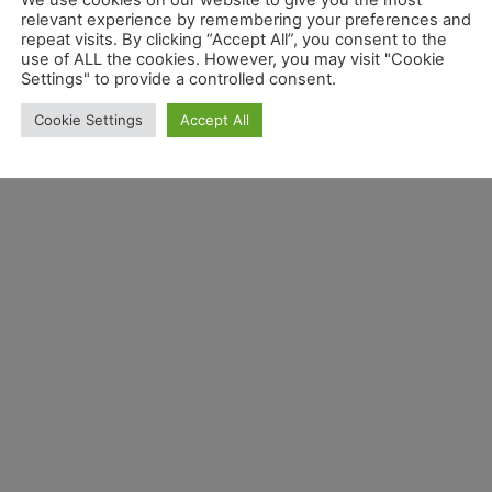
We use cookies on our website to give you the most
relevant experience by remembering your preferences and
repeat visits. By clicking “Accept All”, you consent to the
use of ALL the cookies. However, you may visit "Cookie
Settings" to provide a controlled consent.
Cookie Settings
Accept All