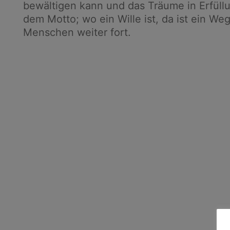
bewältigen kann und das Träume in Erfül
dem Motto; wo ein Wille ist, da ist ein We
Menschen weiter fort.