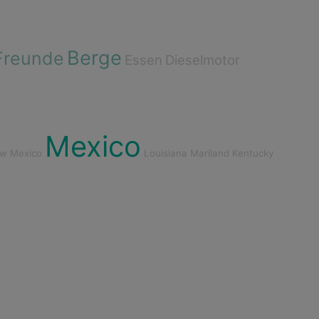
Berge
Freunde
Essen
Dieselmotor
Mexico
w Mexico
Louisiana
Mariland
Kentucky