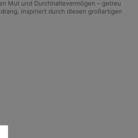
hen Mut und Durchhaltevermögen – getreu
drang, inspiriert durch diesen großartigen