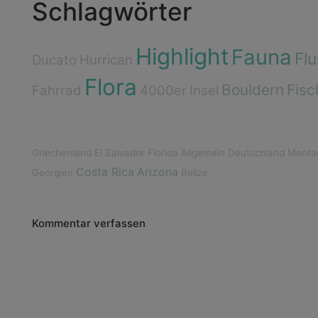
Schlagwörter
Highlight
Fauna
Flu
Ducato
Hurrican
Flora
Bouldern
Fisc
Fahrrad
4000er
Insel
Griechenland
El Salvador
Florida
Allgemein
Deutschland
Monta
Costa Rica
Arizona
Georgien
Belize
Kommentar verfassen