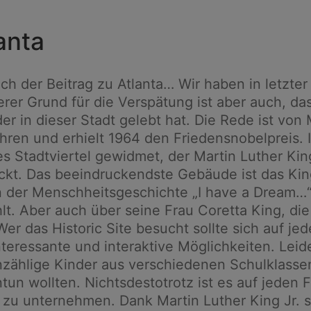
anta
h der Beitrag zu Atlanta… Wir haben in letzter Z
er Grund für die Verspätung ist aber auch, dass 
 in dieser Stadt gelebt hat. Die Rede ist von Ma
ren und erhielt 1964 den Friedensnobelpreis. I
Stadtviertel gewidmet, der Martin Luther King J
ckt. Das beeindruckendste Gebäude ist das Ki
 der Menschheitsgeschichte „I have a Dream…“ e
t. Aber auch über seine Frau Coretta King, di
Wer das Historic Site besucht sollte sich auf j
interessante und interaktive Möglichkeiten. Leid
ählige Kinder aus verschiedenen Schulklassen
 wollten. Nichtsdestotrotz ist es auf jeden Fal
a zu unternehmen. Dank Martin Luther King Jr.