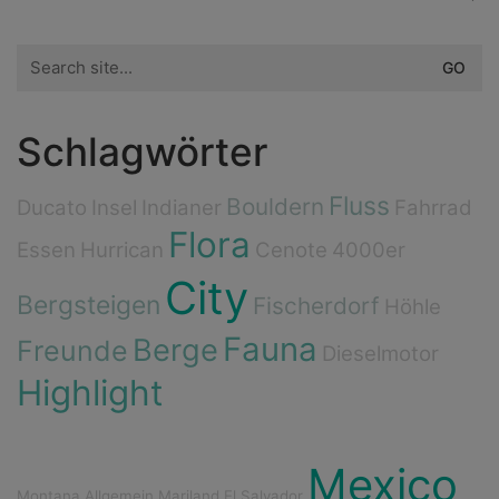
Search
for:
Schlagwörter
Fluss
Bouldern
Ducato
Insel
Indianer
Fahrrad
Flora
Essen
Hurrican
Cenote
4000er
City
Bergsteigen
Fischerdorf
Höhle
Fauna
Berge
Freunde
Dieselmotor
Highlight
Mexico
Montana
Allgemein
Mariland
El Salvador