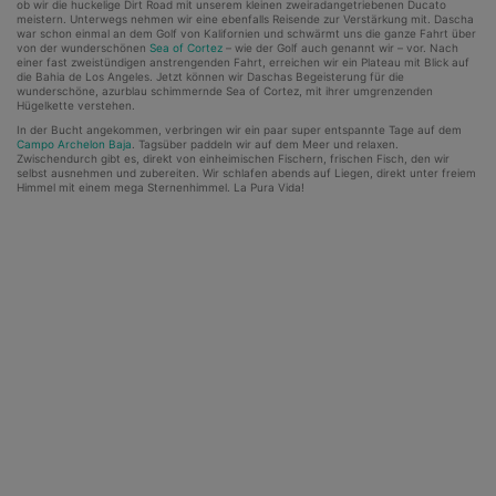
ob wir die huckelige Dirt Road mit unserem kleinen zweiradangetriebenen Ducato
meistern. Unterwegs nehmen wir eine ebenfalls Reisende zur Verstärkung mit. Dascha
war schon einmal an dem Golf von Kalifornien und schwärmt uns die ganze Fahrt über
von der wunderschönen
Sea of Cortez
– wie der Golf auch genannt wir – vor. Nach
einer fast zweistündigen anstrengenden Fahrt, erreichen wir ein Plateau mit Blick auf
die Bahia de Los Angeles. Jetzt können wir Daschas Begeisterung für die
wunderschöne, azurblau schimmernde Sea of Cortez, mit ihrer umgrenzenden
Hügelkette verstehen.
In der Bucht angekommen, verbringen wir ein paar super entspannte Tage auf dem
Campo Archelon Baja
. Tagsüber paddeln wir auf dem Meer und relaxen.
Zwischendurch gibt es, direkt von einheimischen Fischern, frischen Fisch, den wir
selbst ausnehmen und zubereiten. Wir schlafen abends auf Liegen, direkt unter freiem
Himmel mit einem mega Sternenhimmel. La Pura Vida!