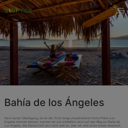
Bahía de los Ángeles
Nach kurzer Überlegung, ob wir die 70 km lange unasphaltierte Punta Prieta-Los
Àngeles nehmen können, machen wir uns schließlich doch auf den Weg zur Bahia de
Los Angeles. Die Distanz hört sich nicht weit an, aber wir sind schon etwas skeptisch,