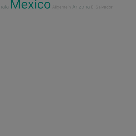
Mexico
mala
Arizona
Allgemein
El Salvador