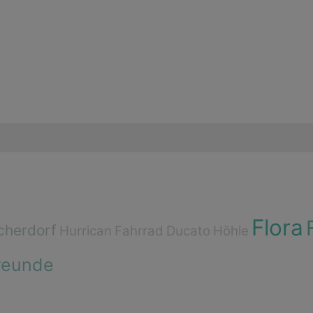
Flora
cherdorf
Hurrican
Fahrrad
Ducato
Höhle
reunde