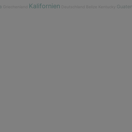
Kalifornien
a
Guate
Griechenland
Deutschland
Belize
Kentucky