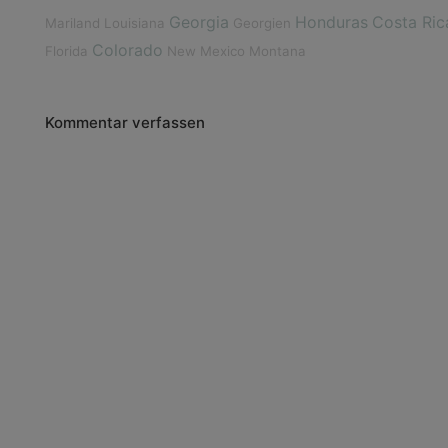
Georgia
Honduras
Costa Ric
Mariland
Louisiana
Georgien
Colorado
Florida
New Mexico
Montana
Kommentar verfassen