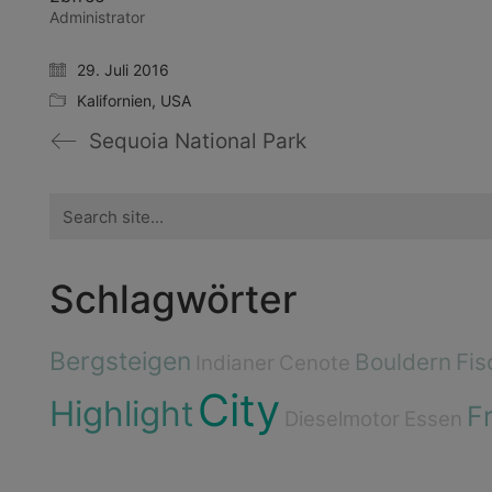
Administrator
29. Juli 2016
Kalifornien
,
USA
Sequoia National Park
Search
for:
Schlagwörter
Bergsteigen
Bouldern
Fis
Indianer
Cenote
City
Highlight
F
Dieselmotor
Essen