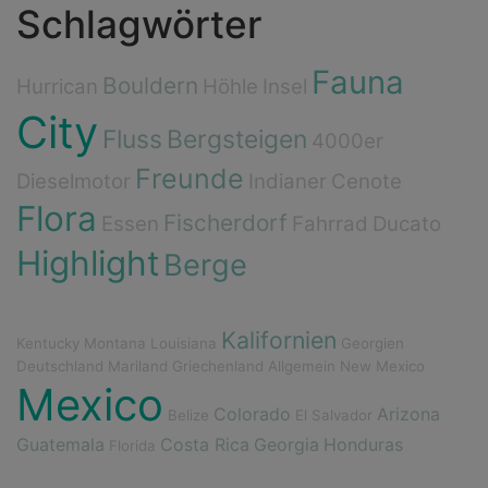
Schlagwörter
Fauna
Bouldern
Hurrican
Höhle
Insel
City
Fluss
Bergsteigen
4000er
Freunde
Dieselmotor
Indianer
Cenote
Flora
Fischerdorf
Essen
Fahrrad
Ducato
Highlight
Berge
Kalifornien
Kentucky
Montana
Louisiana
Georgien
Deutschland
Mariland
Griechenland
Allgemein
New Mexico
Mexico
Colorado
Arizona
Belize
El Salvador
Guatemala
Costa Rica
Georgia
Honduras
Florida