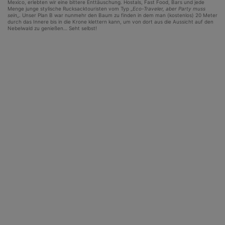
Mexico, erlebten wir eine bittere Enttäuschung. Hostals, Fast Food, Bars und jede
Menge junge stylische Rucksacktouristen vom Typ „
Eco-Traveler, aber Party muss
sein
„. Unser Plan B war nunmehr den Baum zu finden in dem man (kostenlos) 20 Meter
durch das Innere bis in die Krone klettern kann, um von dort aus die Aussicht auf den
Nebelwald zu genießen… Seht selbst!