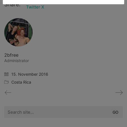
WhatsApp
Facebook
Telegram
Email
Share:
Twitter X
2bfree
Administrator
15. November 2016
Costa Rica
Search
for: