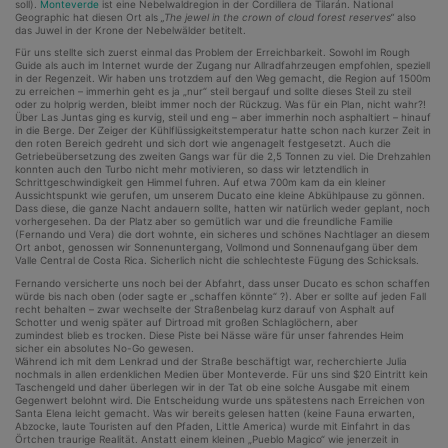
soll).
Monteverde
ist eine Nebelwaldregion in der Cordillera de Tilarán. National
Geographic hat diesen Ort als
„The jewel in the crown of cloud forest reserves“
also
das Juwel in der Krone der Nebelwälder betitelt.
Für uns stellte sich zuerst einmal das Problem der Erreichbarkeit. Sowohl im Rough
Guide als auch im Internet wurde der Zugang nur Allradfahrzeugen empfohlen, speziell
in der Regenzeit. Wir haben uns trotzdem auf den Weg gemacht, die Region auf 1500m
zu erreichen – immerhin geht es ja „nur“ steil bergauf und sollte dieses Steil zu steil
oder zu holprig werden, bleibt immer noch der Rückzug. Was für ein Plan, nicht wahr?!
Über Las Juntas ging es kurvig, steil und eng – aber immerhin noch asphaltiert – hinauf
in die Berge. Der Zeiger der Kühlflüssigkeitstemperatur hatte schon nach kurzer Zeit in
den roten Bereich gedreht und sich dort wie angenagelt festgesetzt. Auch die
Getriebeübersetzung des zweiten Gangs war für die 2,5 Tonnen zu viel. Die Drehzahlen
konnten auch den Turbo nicht mehr motivieren, so dass wir letztendlich in
Schrittgeschwindigkeit gen Himmel fuhren. Auf etwa 700m kam da ein kleiner
Aussichtspunkt wie gerufen, um unserem Ducato eine kleine Abkühlpause zu gönnen.
Dass diese, die ganze Nacht andauern sollte, hatten wir natürlich weder geplant, noch
vorhergesehen. Da der Platz aber so gemütlich war und die freundliche Familie
(Fernando und Vera) die dort wohnte, ein sicheres und schönes Nachtlager an diesem
Ort anbot, genossen wir Sonnenuntergang, Vollmond und Sonnenaufgang über dem
Valle Central de Costa Rica. Sicherlich nicht die schlechteste Fügung des Schicksals.
Fernando versicherte uns noch bei der Abfahrt, dass unser Ducato es schon schaffen
würde bis nach oben (oder sagte er „schaffen könnte“ ?). Aber er sollte auf jeden Fall
recht behalten – zwar wechselte der Straßenbelag kurz darauf von Asphalt auf
Schotter und wenig später auf Dirtroad mit großen Schlaglöchern, aber
zumindest blieb es trocken. Diese Piste bei Nässe wäre für unser fahrendes Heim
sicher ein absolutes No-Go gewesen.
Während ich mit dem Lenkrad und der Straße beschäftigt war, recherchierte Julia
nochmals in allen erdenklichen Medien über Monteverde. Für uns sind $20 Eintritt kein
Taschengeld und daher überlegen wir in der Tat ob eine solche Ausgabe mit einem
Gegenwert belohnt wird. Die Entscheidung wurde uns spätestens nach Erreichen von
Santa Elena leicht gemacht. Was wir bereits gelesen hatten (keine Fauna erwarten,
Abzocke, laute Touristen auf den Pfaden, Little America) wurde mit Einfahrt in das
Örtchen traurige Realität. Anstatt einem kleinen „Pueblo Magico“ wie jenerzeit in