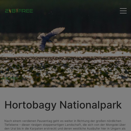
Hortobagy Nationalpark
Nach einem verdienen Pausentag geht es weiter in Richtung der großen nördlichen
Tiefebene – dieser riesigen steppenartigen Landschaft, die sich von der Mongolei über
den Ural bis in die Karpaten erstreckt und deren westliche Ausläufer hier in Ungarn als