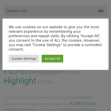
Search
for:
Schlagwörter
We use cookies on our website to give you the most
relevant experience by remembering your
preferences and repeat visits. By clicking “Accept All”,
Fischerdorf
you consent to the use of ALL the cookies. However,
Cenote
Insel
Fahrrad
Dieselmotor
you may visit "Cookie Settings" to provide a controlled
City
consent.
Bouldern
Ducato
Höhle
Indianer
Cookie Settings
Accept All
Flora
Fauna
Berge
Fluss
Essen
Freunde
Bergsteigen
Hurrican
Highlight
4000er
Georgia
Louisiana
Belize
New Mexico
Florida
Montana
Kalifornien
Deutschland
Georgien
Kentucky
Mariland
Honduras
Guatemala
Colorado
Allgemein
El Salvador