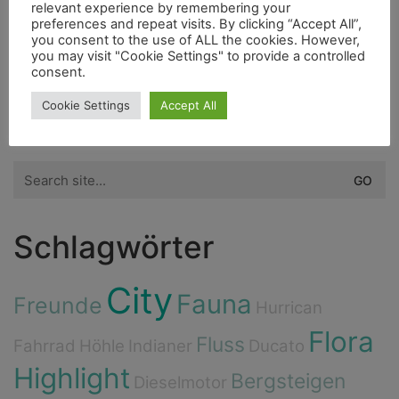
2bfree
relevant experience by remembering your
Administrator
preferences and repeat visits. By clicking “Accept All”,
you consent to the use of ALL the cookies. However,
you may visit "Cookie Settings" to provide a controlled
12. Juli 2016
consent.
Kalifornien
,
USA
Cookie Settings
Accept All
Search
for:
Schlagwörter
City
Fauna
Freunde
Hurrican
Flora
Fluss
Fahrrad
Höhle
Indianer
Ducato
Highlight
Bergsteigen
Dieselmotor