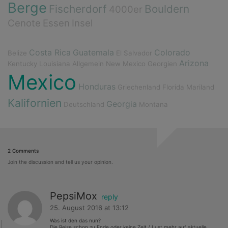
Berge
Fischerdorf
Bouldern
4000er
Cenote
Essen
Insel
Costa Rica
Guatemala
Colorado
Belize
El Salvador
Arizona
Kentucky
Louisiana
Allgemein
New Mexico
Georgien
Mexico
Honduras
Griechenland
Florida
Mariland
Kalifornien
Georgia
Deutschland
Montana
2 Comments
Join the discussion and tell us your opinion.
PepsiMox
reply
25. August 2016 at 13:12
Was ist den das nun?
Die Reise schon zu Ende oder keine Zeit / Lust mehr auf aktuelle