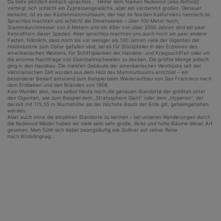
Da biste plötzlich einfach sprachlos… Hinter dem Namen Redwood (also Rotholz)
verbirgt sich schlicht ein Zypressengewächs, aber ein verdammt großes. Genauer
benannt, ist es der Küstenmammutbaum, der hier im Norden Kaliforniens heimisch ist.
Sprachlos machten uns schlicht die Dimensionen – über 100 Meter hoch,
Stammdurchmesser von 6 Metern und ein Alter von über 2000 Jahren sind ein paar
Kennziffern dieser Spezies. Aber sprachlos machten uns auch noch ein paar andere
Fakten. Nämlich, dass noch bis vor weniger als 100 Jahren viele der Giganten der
Holzindustrie zum Opfer gefallen sind, sei es für Stützpfeiler in den Erzminen des
amerikanischen Westens, für Schiffsplanken der Handels- und Kriegsschiffen oder um
die enorme Nachfrage von Eisenbahnschwellen zu decken. Die größte Menge jedoch
ging in den Hausbau. Die meisten Gebäude der amerikanischen Westküste seit der
viktorianischen Zeit wurden aus dem Holz des Mammutbaums errichtet – ein
besonderer Bedarf entstand zum Beispiel beim Wiederaufbau von San Francisco nach
dem Erdbeben und den Bränden von 1906.
Kein Wunder also, dass selbst heute noch die genauen Standorte der größten unter
den Giganten, wie zum Beispiel dem „Stratosphere Giant“ oder dem „Hyperion“, der
derzeit mit 115,55 m Wuchshöhe als der höchste Baum der Erde gilt, geheimgehalten
werden.
Aber auch ohne die einzelnen Standorte zu kennen – bei unseren Wanderungen durch
die Redwood Wälder haben wir viele sehr sehr große, dicke und hohe Bäume dieser Art
gesehen. Man fühlt sich dabei zwangsläufig wie Gulliver auf seiner Reise
nach
Brobdingnag…