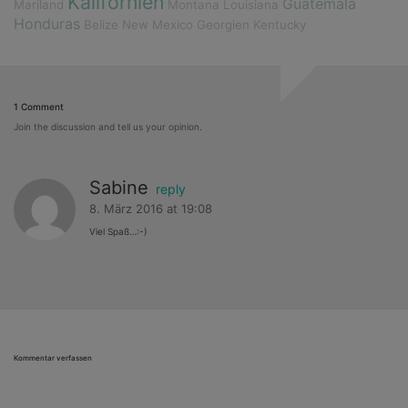
Kalifornien
Guatemala
Mariland
Montana
Louisiana
Honduras
Belize
New Mexico
Georgien
Kentucky
1 Comment
Join the discussion and tell us your opinion.
Sabine
reply
8. März 2016 at 19:08
Viel Spaß…:-)
Kommentar verfassen