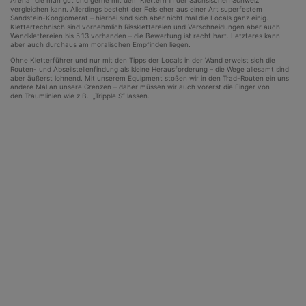
Arena“ die man gut und gerne mit dem Klettern in der Sächsischen Schweiz
vergleichen kann. Allerdings besteht der Fels eher aus einer Art superfestem
Sandstein-Konglomerat – hierbei sind sich aber nicht mal die Locals ganz einig.
Klettertechnisch sind vornehmlich Rissklettereien und Verschneidungen aber auch
Wandklettereien bis 5.13 vorhanden – die Bewertung ist recht hart. Letzteres kann
aber auch durchaus am moralischen Empfinden liegen.
Ohne Kletterführer und nur mit den Tipps der Locals in der Wand erweist sich die
Routen- und Abseilstellenfindung als kleine Herausforderung – die Wege allesamt sind
aber äußerst lohnend. Mit unserem Equipment stoßen wir in den Trad-Routen ein uns
andere Mal an unsere Grenzen – daher müssen wir auch vorerst die Finger von
den Traumlinien wie z.B. „Tripple S“ lassen.