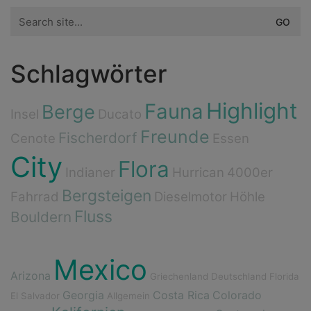
Search
for:
Schlagwörter
Highlight
Fauna
Berge
Insel
Ducato
Freunde
Fischerdorf
Cenote
Essen
City
Flora
Indianer
Hurrican
4000er
Bergsteigen
Fahrrad
Dieselmotor
Höhle
Fluss
Bouldern
Mexico
Arizona
Griechenland
Deutschland
Florida
Georgia
Costa Rica
Colorado
El Salvador
Allgemein