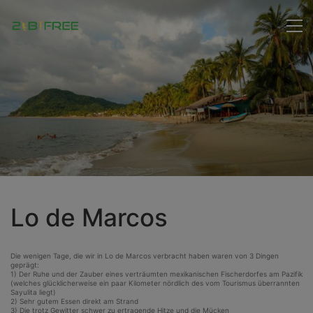
Lo de Marcos
Die wenigen Tage, die wir in Lo de Marcos verbracht haben waren von 3 Dingen
geprägt:
1) Der Ruhe und der Zauber eines verträumten mexikanischen Fischerdorfes am Pazifik
(welches glücklicherweise ein paar Kilometer nördlich des vom Tourismus überrannten
Sayulita liegt)
2) Sehr gutem Essen direkt am Strand
3) Die trotz Gewitter schwer zu ertragende Hitze und die Mücken