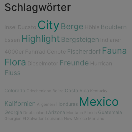
Schlagwörter
City
Berge
Bouldern
Insel
Ducato
Höhle
Highlight
Bergsteigen
Essen
Indianer
Fauna
Fischerdorf
4000er
Fahrrad
Cenote
Flora
Freunde
Dieselmotor
Hurrican
Fluss
Colorado
Costa Rica
Griechenland
Belize
Kentucky
Mexico
Kalifornien
Honduras
Allgemein
Georgia
Arizona
Guatemala
Deutschland
Montana
Florida
Georgien
El Salvador
Louisiana
New Mexico
Mariland