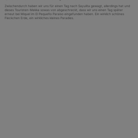
Zwischendurch haben wir uns für einen Tag nach Sayulita gewagt, allerdings hat und
dieses Touristen-Mekka sowas von abgeschreckt, dass wir uns einen Tag später
erneut bei Miquel im El Pequeño Paraiso eingefunden haben. Ein wirklich schönes
Fleckchen Erde, ein wirkliches kleines Paradies.