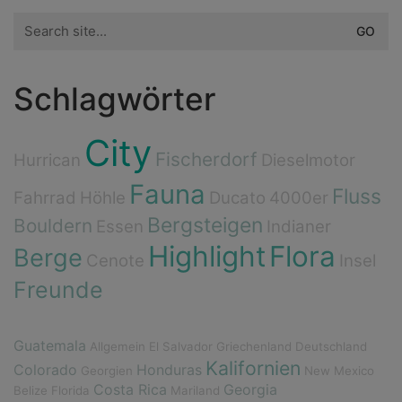
Search
for:
Schlagwörter
City
Fischerdorf
Hurrican
Dieselmotor
Fauna
Fluss
Fahrrad
Höhle
Ducato
4000er
Bergsteigen
Bouldern
Essen
Indianer
Highlight
Flora
Berge
Cenote
Insel
Freunde
Guatemala
Allgemein
El Salvador
Griechenland
Deutschland
Kalifornien
Colorado
Honduras
Georgien
New Mexico
Costa Rica
Georgia
Belize
Florida
Mariland