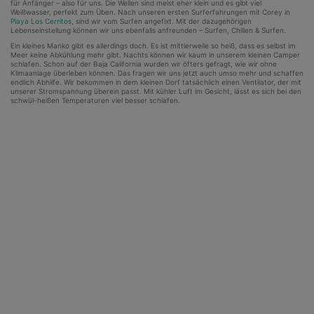
für Anfänger – also für uns. Die Wellen sind meist eher klein und es gibt viel
Weißwasser, perfekt zum Üben. Nach unseren ersten Surferfahrungen mit Corey in
Playa Los Cerritos
, sind wir vom Surfen angefixt. Mit der dazugehörigen
Lebenseinstellung können wir uns ebenfalls anfreunden – Surfen, Chillen & Surfen.
Ein kleines Manko gibt es allerdings doch. Es ist mittlerweile so heiß, dass es selbst im
Meer keine Abkühlung mehr gibt. Nachts können wir kaum in unserem kleinen Camper
schlafen. Schon auf der Baja California wurden wir öfters gefragt, wie wir ohne
Klimaanlage überleben können. Das fragen wir uns jetzt auch umso mehr und schaffen
endlich Abhilfe. Wir bekommen in dem kleinen Dorf tatsächlich einen Ventilator, der mit
unserer Stromspannung überein passt. Mit kühler Luft im Gesicht, lässt es sich bei den
schwül-heißen Temperaturen viel besser schlafen.