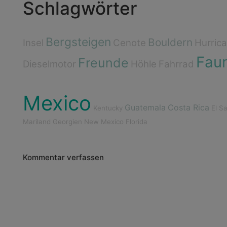
Schlagwörter
Bergsteigen
Bouldern
Insel
Cenote
Hurric
Fau
Freunde
Dieselmotor
Höhle
Fahrrad
Mexico
Guatemala
Costa Rica
Kentucky
El S
Mariland
Georgien
New Mexico
Florida
Kommentar verfassen