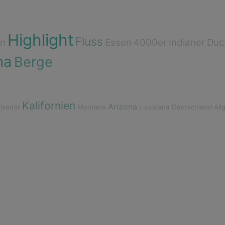
Highlight
Fluss
an
Essen
4000er
Indianer
Duc
na
Berge
Kalifornien
Arizona
alvador
Montana
Louisiana
Deutschland
All