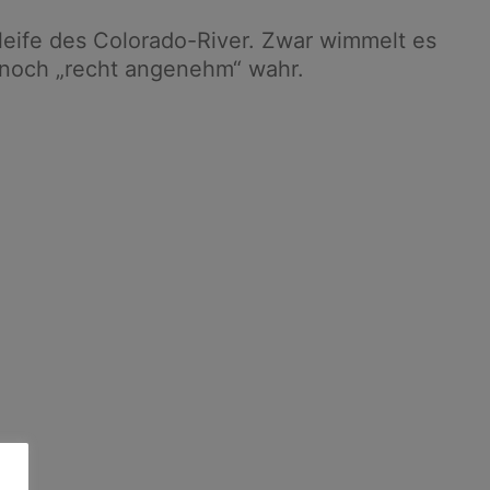
leife des Colorado-River. Zwar wimmelt es
s noch „recht angenehm“ wahr.