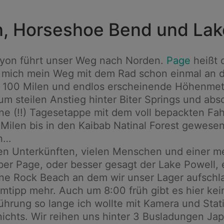
n, Horseshoe Bend und Lak
nyon führt unser Weg nach Norden.
Page
heißt 
t mich mein Weg mit dem Rad schon einmal an
er 100 Milen und endlos erscheinende Höhenmet
zum steilen Anstieg hinter Biter Springs und ab
ne (!!) Tagesetappe mit dem voll bepackten Fah
 Milen bis in den Kaibab Natinal Forest gewesen
in…
ten Unterkünften, vielen Menschen und einer m
Aber Page, oder besser gesagt der Lake Powell,
e Rock Beach an dem wir unser Lager aufschl
tipp mehr. Auch um 8:00 früh gibt es hier kei
Führung so lange ich wollte mit Kamera und St
chts. Wir reihen uns hinter 3 Busladungen Japa