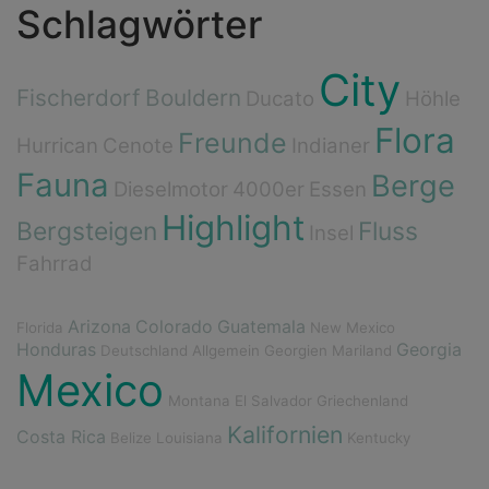
Schlagwörter
City
Fischerdorf
Bouldern
Ducato
Höhle
Flora
Freunde
Hurrican
Cenote
Indianer
Fauna
Berge
Dieselmotor
4000er
Essen
Highlight
Bergsteigen
Fluss
Insel
Fahrrad
Arizona
Colorado
Guatemala
Florida
New Mexico
Honduras
Georgia
Deutschland
Allgemein
Georgien
Mariland
Mexico
Montana
El Salvador
Griechenland
Kalifornien
Costa Rica
Belize
Louisiana
Kentucky